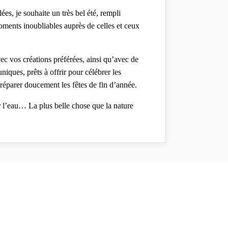
es, je souhaite un très bel été, rempli
ments inoubliables auprès de celles et ceux
vec vos créations préférées, ainsi qu’avec de
iques, prêts à offrir pour célébrer les
parer doucement les fêtes de fin d’année.
r l’eau… La plus belle chose que la nature
merveille toujours autant que je vous laisse
bientôt,
ont partagé leur adresse e-mail, j'aurai le