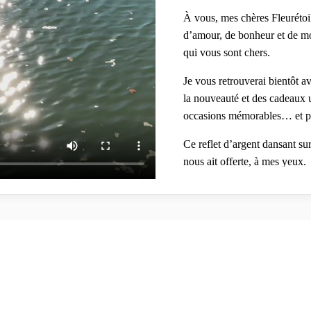
À vous, mes chères Fleurétoilé
d’amour, de bonheur et de mo
qui vous sont chers.
Je vous retrouverai bientôt a
la nouveauté et des cadeaux un
occasions mémorables… et pré
Ce reflet d’argent dansant su
nous ait offerte, à mes yeux.
C’est sur cette image qui m’é
profiter de l’été…
Prenez soin de vous et à très 
Fleurétoilée
À toutes celles et ceux qui m’