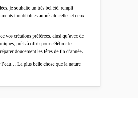
es, je souhaite un très bel été, rempli
ments inoubliables auprès de celles et ceux
vec vos créations préférées, ainsi qu’avec de
iques, prêts à offrir pour célébrer les
parer doucement les fêtes de fin d’année.
r l’eau… La plus belle chose que la nature
merveille toujours autant que je vous laisse
bientôt,
ont partagé leur adresse e-mail, j'aurai le