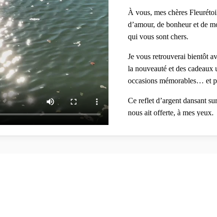
À vous, mes chères Fleurétoilé
d’amour, de bonheur et de mo
qui vous sont chers.
Je vous retrouverai bientôt a
la nouveauté et des cadeaux un
occasions mémorables… et pré
Ce reflet d’argent dansant su
nous ait offerte, à mes yeux.
C’est sur cette image qui m’é
profiter de l’été…
Prenez soin de vous et à très 
Fleurétoilée
À toutes celles et ceux qui m’